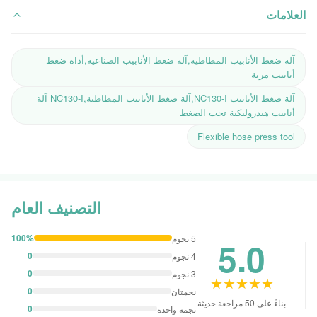
العلامات
آلة ضغط الأنابيب المطاطية,آلة ضغط الأنابيب الصناعية,أداة ضغط
أنابيب مرنة
آلة ضغط الأنابيب NC130-I,آلة ضغط الأنابيب المطاطية,NC130-I آلة
أنابيب هيدروليكية تحت الضغط
Flexible hose press tool
التصنيف العام
100%
5 نجوم
5.0
0
4 نجوم
0
3 نجوم
★★★★★
★★★★★
0
نجمتان
بناءً على 50 مراجعة حديثة
0
نجمة واحدة