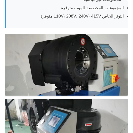
المجموعات المخصصة للموت متوفرة
التوتر الخاص 110V، 208V، 240V، 415V متوفرة