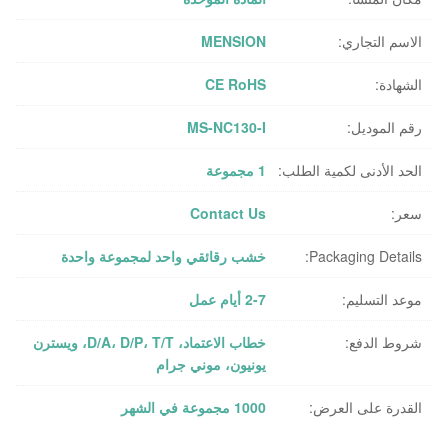
الاسم التجاري:
MENSION
الشهادة:
CE RoHS
رقم الموديل:
MS-NC130-I
الحد الأدنى لكمية الطلب:
1 مجموعة
سعر:
Contact Us
Packaging Details:
خشب رقائقي واحد لمجموعة واحدة
موعد التسليم:
2-7 أيام عمل
شروط الدفع:
خطاب الاعتماد، D/A، D/P، T/T، ويسترن
يونيون، موني جرام
القدرة على العرض:
1000 مجموعة في الشهر