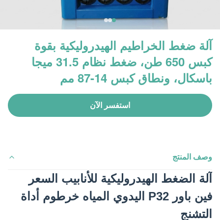
آلة ضغط الخراطيم الهيدروليكية بقوة
كبس 650 طن، ضغط نظام 31.5 ميجا
باسكال، ونطاق كبس 14-87 مم
استفسر الآن
وصف المنتج
آلة الضغط الهيدروليكية للأنابيب السعر
فين باور P32 اليدوي المياه خرطوم أداة
التشنج