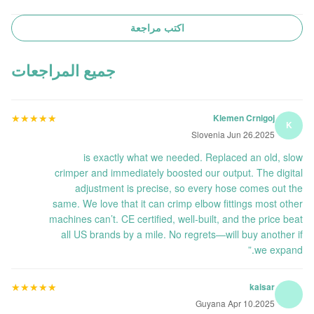
اكتب مراجعة
جميع المراجعات
★★★★★
★★★★★
Klemen Crnigoj
K
Slovenia Jun 26.2025
is exactly what we needed. Replaced an old, slow
crimper and immediately boosted our output. The digital
adjustment is precise, so every hose comes out the
same. We love that it can crimp elbow fittings most other
machines can’t. CE certified, well-built, and the price beat
all US brands by a mile. No regrets—will buy another if
we expand.”
★★★★★
★★★★★
kaisar
Guyana Apr 10.2025