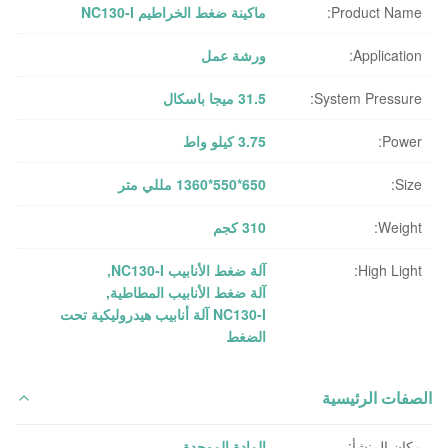
Product Name:
ماكينة ضغط الخراطيم NC130-I
Application:
ورشة عمل
System Pressure:
31.5 ميجا باسكال
Power:
3.75 كيلو واط
Size:
650*550*1360 مللي متر
Weight:
310 كجم
High Light:
آلة ضغط الأنابيب NC130-I
,
آلة ضغط الأنابيب المطاطية
,
NC130-I آلة أنابيب هيدروليكية تحت
الضغط
الصفات الرئيسية
مكان المنشأ:
المادة الموحدة