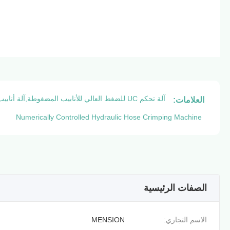
آلة تحكم UC للضغط العالي للأنابيب المضغوطة,آلة أنابيب هيدروليكية عالية التكوين,آلة تحكم رقمي للأنابيب الهيدروليكية
العلامات:
Numerically Controlled Hydraulic Hose Crimping Machine
الصفات الرئيسية
الاسم التجاري:
MENSION