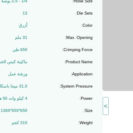
Hose Size:
1/4 - 2.5 بوصة
13
Die Sets:
Color:
أزرق
Max. Opening:
31 ملم
Crimping Force:
650 طن
Product Name:
ماكينة كبس الخراط
Application:
ورشة عمل
System Pressure:
31.5 ميجا باسكال
Power:
4 كيلو وات 50 هرتز
>
Size:
650*550*1360 مللي متر
Weight:
310 كجم