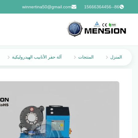
winnertina50@gmail.com
86--15666364456
المنزل
المنتجات
آلة حفر الأنابيب الهيدروليكية