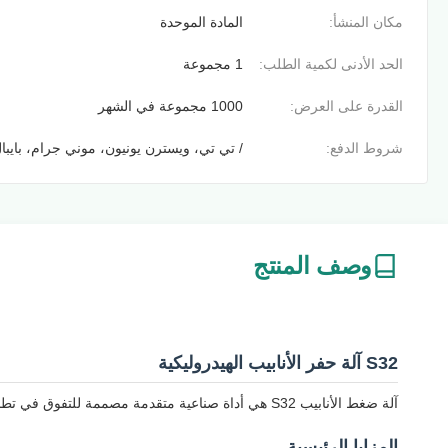
مكان المنشأ:
المادة الموحدة
الحد الأدنى لكمية الطلب:
1 مجموعة
القدرة على العرض:
1000 مجموعة في الشهر
شروط الدفع:
/ تي تي، ويسترن يونيون، موني جرام، بايبا
وصف المنتج
S32 آلة حفر الأنابيب الهيدروليكية
آلة ضغط الأنابيب S32 هي أداة صناعية متقدمة مصممة للتفوق في تطبيقات تجميع الأنابيب.يحتوي على تكنولوجيا هيدروليكية دقيقة تضمن اتصالات أنابيب آمنة وخالية من التسرب.
المزايا الرئيسية