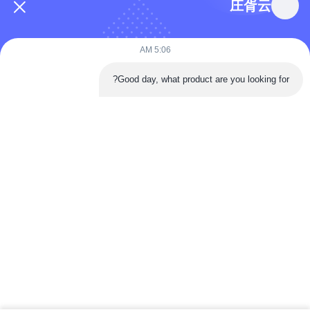
庄胥云
5:06 AM
Good day, what product are you looking for?
إرفاق الملفات
اختر الملفات
يمكنك تحميل ما يصل إلى 5 ملفات، وحجم كل ملف 10 ميجابايت كحد أقصى.
إرسال
منزل
المنتجات
أشرطة فيديو
حول بنا
جولة في المعمل
ضبط الجودة
اتصل بنا
أسئلة وأجوبة