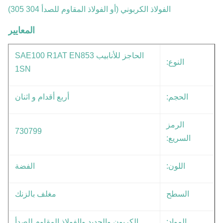
الفولاذ الكربوني (أو الفولاذ المقاوم للصدأ 304 305)
المعايير
الحاجز للأنابيب SAE100 R1AT EN853
النوع:
1SN
الحجم:
أربع أقدام و اثنان
الرمز
730799
السريع:
اللون:
الفضة
السطح
مغلف بالزنك
المواد:
الكربون والحديد والفولاذ المقاوم للصدأ