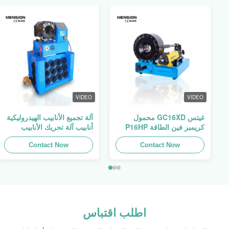
VIDEO
VIDEO
غيتس GC16XD محمول
آلة تجميع الأنابيب الهيدروليكية
كريمبر فين الطاقة P16HP
أنابيب آلة تحريك الأنابيب
يدوي كابل هيدروليك كريمبر
أنابيب المطبخ فين السلطة
للبيع
Contact Now
Swager
Contact Now
اطلب اقتباس