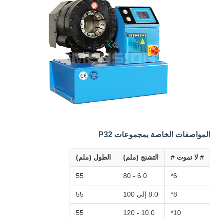
المواصفات الخاصة بمجموعات P32
# لا تموت #
التشنج (ملم)
الطول (ملم)
55
6.0 - 80
6*
8*
8.0 إلى 100
55
55
10.0 - 120
10*