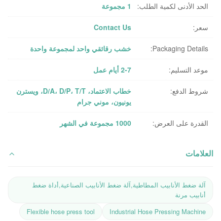
الحد الأدنى لكمية الطلب:
1 مجموعة
سعر:
Contact Us
Packaging Details:
خشب رقائقي واحد لمجموعة واحدة
موعد التسليم:
2-7 أيام عمل
شروط الدفع:
خطاب الاعتماد، D/A، D/P، T/T، ويسترن
يونيون، موني جرام
القدرة على العرض:
1000 مجموعة في الشهر
العلامات
آلة ضغط الأنابيب المطاطية,آلة ضغط الأنابيب الصناعية,أداة ضغط
أنابيب مرنة
Flexible hose press tool
Industrial Hose Pressing Machine