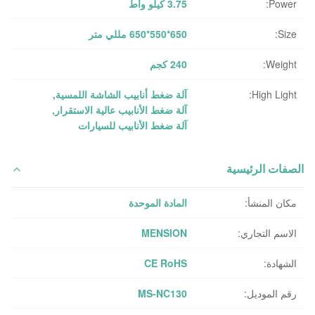
Power:
3.75 كيلو واط
Size:
650*550*650 مللي متر
Weight:
240 كجم
High Light:
آلة ضغط أنابيب الشاشة اللمسية
,
آلة ضغط الأنابيب عالية الاستقرار
,
آلة ضغط الأنابيب للسيارات
الصفات الرئيسية
مكان المنشأ:
المادة الموحدة
الاسم التجاري:
MENSION
الشهادة:
CE RoHS
رقم الموديل:
MS-NC130