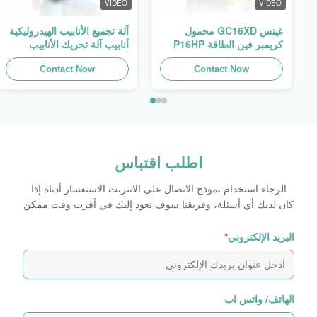
VIDEO
VIDEO
غيتس GC16XD محمول
آلة تجميع الأنابيب الهيدروليكية
كريمبر فين الطاقة P16HP
أنابيب آلة تحريك الأنابيب
يدوي كابل هيدروليك كريمبر
أنابيب المطبخ فين السلطة
للبيع
Contact Now
Swager
Contact Now
اطلب اقتباس
الرجاء استخدام نموذج الاتصال على الانترنت الاستفسار أدناه إذا
كان لديك أي أسئلة، وفريقنا سوف نعود إليك في أقرب وقت ممكن
البريد الإلكتروني
*
الهاتف/ واتس اب