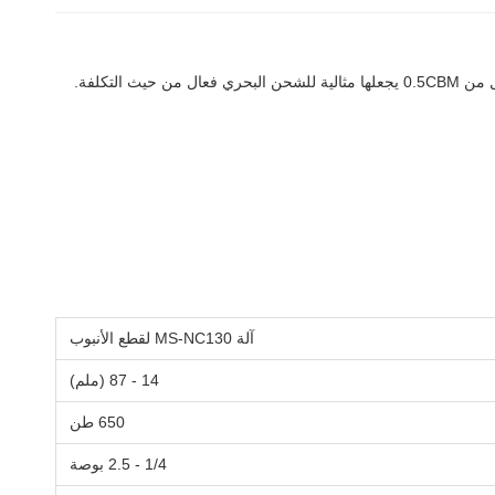
آلة MS-NC130 لقطع الأنبوب
14 - 87 (ملم)
650 طن
1/4 - 2.5 بوصة