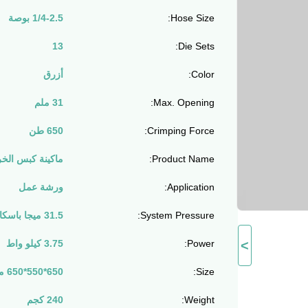
Hose Size:
1/4-2.5 بوصة
13
Die Sets:
Color:
أزرق
Max. Opening:
31 ملم
Crimping Force:
650 طن
Product Name:
ماكينة كبس الخراطيم 68
Application:
ورشة عمل
System Pressure:
31.5 ميجا باسكال
>
Power:
3.75 كيلو واط
Size:
650*550*650 مللي متر
Weight:
240 كجم