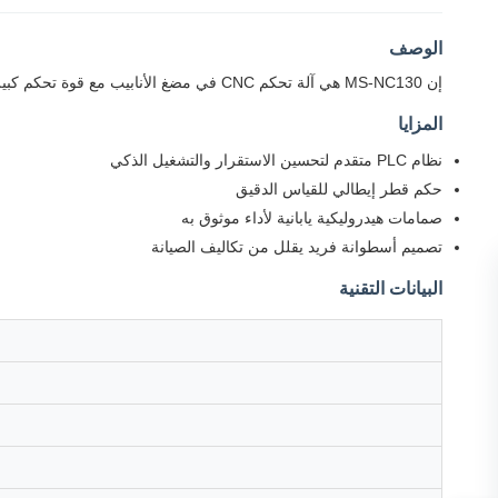
الوصف
إن MS-NC130 هي آلة تحكم CNC في مضغ الأنابيب مع قوة تحكم كبيرة قادرة على التعامل مع أنابيب تصل إلى 2.5 بوصة. تصميمها المدمج بحجم أقل من 0.5CBM يجعلها مثالية للشحن البحري فعال من حيث التكلفة.
المزايا
نظام PLC متقدم لتحسين الاستقرار والتشغيل الذكي
حكم قطر إيطالي للقياس الدقيق
صمامات هيدروليكية يابانية لأداء موثوق به
تصميم أسطوانة فريد يقلل من تكاليف الصيانة
البيانات التقنية