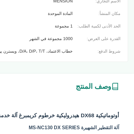
الاسم التجاري:
MENSION
مكان المنشأ:
المادة الموحدة
الحد الأدنى لكمية الطلب:
1 مجموعة
القدرة على العرض:
1000 مجموعة في الشهر
شروط الدفع:
خطاب الاعتماد، D/A، D/P، T/T، ويسترن يونيون، موني جرام
وصف المنتج
أوتوماتيكية DX68 هيدروليكية خرطوم كريمبرغ آلة خدمة ضغط الأسلاك الكابل
آلة التقطير الشهيرة MS-NC130 DX SERIES