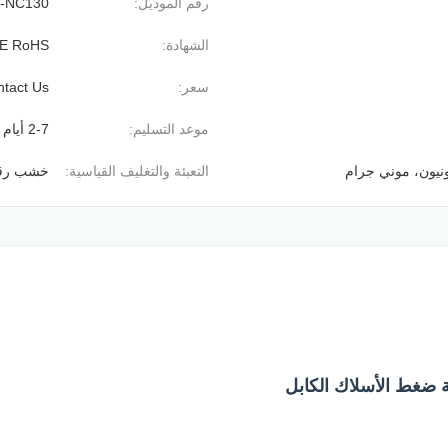
رقم الموديل:
-NC130
الشهادة:
E RoHS
سعر:
tact Us
موعد التسليم:
2-7 أيام عمل
التعبئة والتغليف القياسية:
خشب رقا