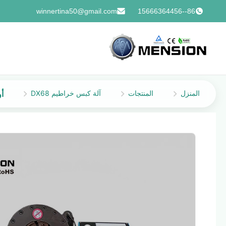
winnertina50@gmail.com
86--15666364456
المنزل
المنتجات
آلة كبس خراطيم DX68
أوتومات