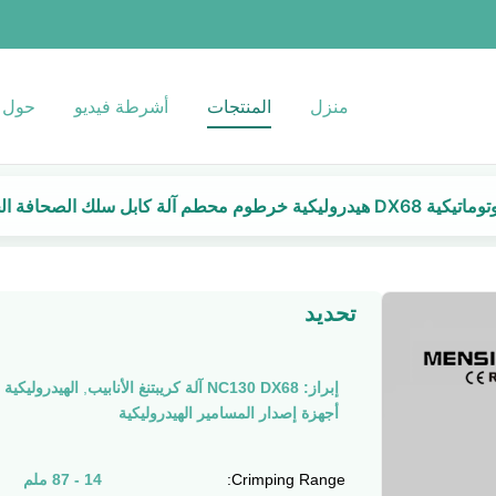
منزل
المنتجات
أشرطة فيديو
حول ب
يكية DX68 هيدروليكية خرطوم محطم آلة كابل سلك الصحافة الخدمة
تحديد
إبراز:
NC130 DX68 آلة كريبتنغ الأنابيب
,
الهيدروليكية DX68 أنابيب المكسرات آلة
أجهزة إصدار المسامير الهيدروليكية
Crimping Range:
14 - 87 ملم