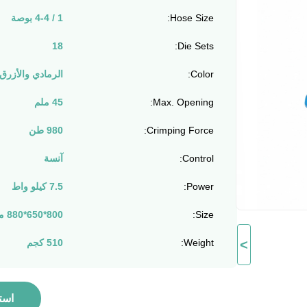
Hose Size:
1 / 4-4 بوصة
18
Die Sets:
Color:
الرمادي والأزرق
Max. Opening:
45 ملم
Crimping Force:
980 طن
Control:
آنسة
Power:
7.5 كيلو واط
Size:
800*650*880 مللي متر
>
Weight:
510 كجم
است