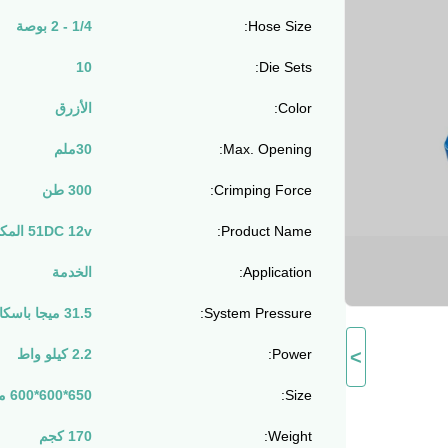
Hose Size:
1/4 - 2 بوصة
10
Die Sets:
Color:
الأزرق
Max. Opening:
30ملم
Crimping Force:
300 طن
Product Name:
51DC 12v المكبس الهيدروليكي للأنابيب
Application:
الخدمة
System Pressure:
31.5 ميجا باسكال
>
Power:
2.2 كيلو واط
Size:
650*600*600 مللي متر
Weight:
170 كجم