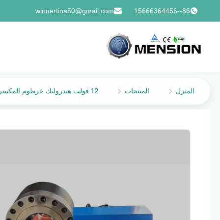
winnertina50@gmail.com
86--15666364456
المنزل
المنتجات
12 فولت هيدروليك خرطوم المكسرات