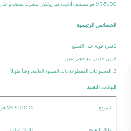
MS-51DC هو مصطف أنابيب هيدروليكي متحرك يستخدم على شاحنة متنقلة. يمكن تشغيله ببطارية 12 فولت أو 24 فولت ، وقد استخدم على نطاق واسع في مصطف أنابيب في الموقع.
الخصائص الرئيسية
1قدرة قوية على التشنج
2وزن خفيف مع حجم صغير
3. المجموعات المقطوعة ذات القسوة العالية، وقتاً طويلاً
البيانات التقنية
النموذج
MS-51DC 12 فولت المضرب الهيدروليكي للأنابيب
نطاق التشنج
14-87 (ملم)