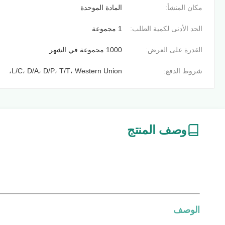
مكان المنشأ:
المادة الموحدة
الحد الأدنى لكمية الطلب:
1 مجموعة
القدرة على العرض:
1000 مجموعة في الشهر
شروط الدفع:
L/C، D/A، D/P، T/T، Western Union،
وصف المنتج
الوصف