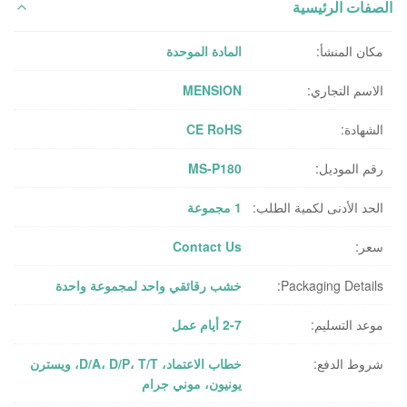
الصفات الرئيسية
مكان المنشأ:
المادة الموحدة
الاسم التجاري:
MENSION
الشهادة:
CE RoHS
رقم الموديل:
MS-P180
الحد الأدنى لكمية الطلب:
1 مجموعة
سعر:
Contact Us
Packaging Details:
خشب رقائقي واحد لمجموعة واحدة
موعد التسليم:
2-7 أيام عمل
شروط الدفع:
خطاب الاعتماد، D/A، D/P، T/T، ويسترن
يونيون، موني جرام