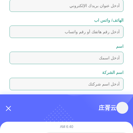
الهاتف/ واتس اب
اسم
اسم الشركة
رسالة استفسار
*
庄胥云
6:40 AM