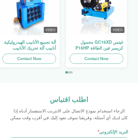
VIDEO
VIDEO
غيتس GC16XD محمول
آلة تجميع الأنابيب الهيدروليكية
كريمبر فين الطاقة P16HP
أنابيب آلة تحريك الأنابيب
يدوي كابل هيدروليك كريمبر
أنابيب المطبخ فين السلطة
للبيع
Contact Now
Swager
Contact Now
اطلب اقتباس
الرجاء استخدام نموذج الاتصال على الانترنت الاستفسار أدناه إذا
كان لديك أي أسئلة، وفريقنا سوف نعود إليك في أقرب وقت ممكن
البريد الإلكتروني
*