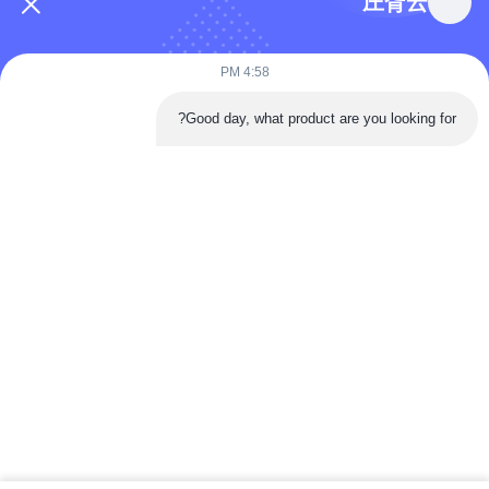
庄胥云
4:58 PM
Good day, what product are you looking for?
إرفاق الملفات
اختر الملفات
يمكنك تحميل ما يصل إلى 5 ملفات، وحجم كل ملف 10 ميجابايت كحد أقصى.
إرسال
منزل
المنتجات
أشرطة فيديو
حول بنا
جولة في المعمل
ضبط الجودة
اتصل بنا
أسئلة وأجوبة