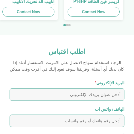
كريمبر فين الطاقة P16HP
أنابيب آلة تحريك الأنابيب
يدوي كابل هيدروليك كريمبر
أنابيب المطبخ فين السلطة
للبيع
Contact Now
Swager
Contact Now
اطلب اقتباس
الرجاء استخدام نموذج الاتصال على الانترنت الاستفسار أدناه إذا
كان لديك أي أسئلة، وفريقنا سوف نعود إليك في أقرب وقت ممكن
البريد الإلكتروني
*
الهاتف/ واتس اب