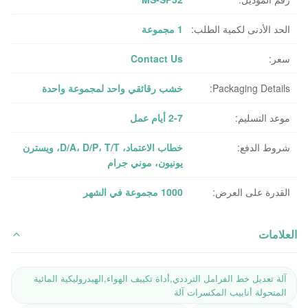
الحد الأدنى لكمية الطلب:
1 مجموعة
سعر:
Contact Us
Packaging Details:
خشب رقائقي واحد لمجموعة واحدة
موعد التسليم:
2-7 أيام عمل
شروط الدفع:
خطاب الاعتماد، D/A، D/P، T/T، ويسترن
يونيون، موني جرام
القدرة على العرض:
1000 مجموعة في الشهر
العلامات
آلة تعديل خط الفرامل الترددي,أداة تكييف الهواء,الهيدروليكية المائية
المتحولة أنابيب المكسرات آلة