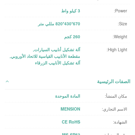
Power:
3 كيلو واط
Size:
670*430*820 مللي متر
Weight:
260 كجم
High Light:
آلة تشكيل أنابيب السيارات
,
مقطعة الأنابيب القياسية للاتحاد الأوروبي
,
آلة تشكيل الأنابيب الزرقاء
الصفات الرئيسية
مكان المنشأ:
المادة الموحدة
الاسم التجاري:
MENSION
الشهادة:
CE RoHS
رقم الموديل:
MS-SP52