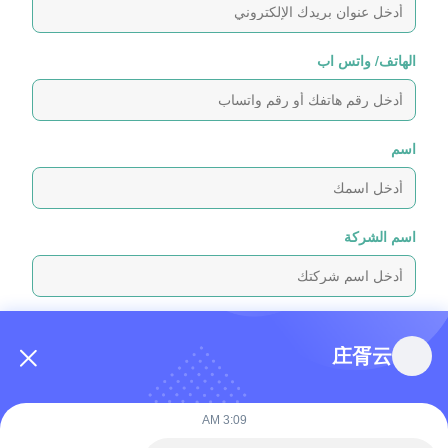
الهاتف/ واتس اب
اسم
اسم الشركة
رسالة استفسار
*
庄胥云
3:09 AM