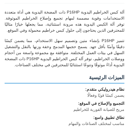
آلة كبس الخراطيم اليدوية P16HP ذات المضخة اليدوية هي أداة متعددة
الاستخدامات وقوية مصممة لمهام تجميع وإصلاح الخراطيم الموثوقة.
توفر آلة الكبس اليدوية هذه مرونة استثنائية، مما يجعلها خيارًا مثاليًا
للمحترفين الذين يحتاجون إلى حلول كبس خراطيم محمولة وفي الموقع.
تتميز P16HP بإنشاء متين وتصميم سهل الاستخدام، مما يضمن كبسًا
دقيقًا وآمنًا بأقل جهد. يسمح حجمها المدمج وخفة وزنها بالنقل والتشغيل
السهل في بيئات العمل المختلفة. متوافقة مع مجموعة واسعة من أحجام
ووصلات الخراطيم، توفر آلة كبس الخراطيم اليدوية P16HP ذات المضخة
اليدوية أداءً موثوقًا وتنوعًا استثنائيًا للمحترفين في مختلف الصناعات.
الميزات الرئيسية
نظام هيدروليكي متقدم:
يضمن كبسًا قويًا وفعالًا
التجميع والإصلاح في الموقع:
مريح للصيانة الفورية للخراطيم
نطاق تطبيق واسع:
مناسب لمختلف الصناعات والمهام