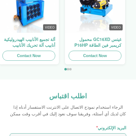
VIDEO
VIDEO
غيتس GC16XD محمول
آلة تجميع الأنابيب الهيدروليكية
كريمبر فين الطاقة P16HP
أنابيب آلة تحريك الأنابيب
يدوي كابل هيدروليك كريمبر
أنابيب المطبخ فين السلطة
للبيع
Contact Now
Swager
Contact Now
اطلب اقتباس
الرجاء استخدام نموذج الاتصال على الانترنت الاستفسار أدناه إذا
كان لديك أي أسئلة، وفريقنا سوف نعود إليك في أقرب وقت ممكن
البريد الإلكتروني
*