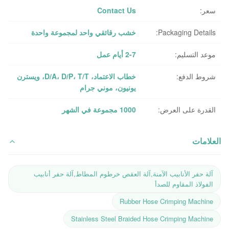
سعر:
Contact Us
Packaging Details:
خشب رقائقي واحد لمجموعة واحدة
موعد التسليم:
2-7 أيام عمل
شروط الدفع:
خطاب الاعتماد، D/A، D/P، T/T، ويسترن
يونيون، موني جرام
القدرة على العرض:
1000 مجموعة في الشهر
العلامات
آلة حفر الأنابيب الآمنة,آلة العقص خرطوم المطاط,آلة حفر أنابيب
الفولاذ المقاوم للصدأ
Rubber Hose Crimping Machine
Stainless Steel Braided Hose Crimping Machine