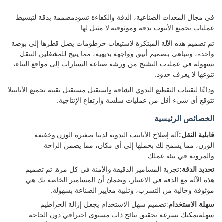
في مجال المعدات الصناعية، الدقة والكفاءة تسودمصممة بدقة لتبسيط
عمليات تجميع الأنبوب بدقة وموثوقية لا مثيل لها.
تم تصميم هذه الآلة المبتكرة لاستيعاب خرطومات يصل قطرها إلى بوصة
واحدة، وتتباهى بتصميم أنيق وواجهة بديهية، مما يتيح للمشغلين التنقل
بسهولة في عمليات التشنج.من ورشة صناعة السيارات إلى مواقع البناء،
تنوعها لا يعرف حدود.
وداعًا لتقنيات التقطيع اليدوي الشاقة واستقبل مستقبل تقنية تجميع الأنابيبلا
تتوقع أي شيء أقل من عمليات سلسة وارتفاع الإنتاجية.
الخصائص الرئيسية
قابلية النقل:
آلة إصلاح الأنابيب اليدوية لدينا صغيرة الوزن وخفيفة
الوزن، مما يسمح لك بحملها إلى أي مكان، مما يضمن الراحة
والمرونة في بيئة عملك.
تحديد الدقة:
تجربة المسامير الدقيقة والآمنة في كل مرة. تم تصميم
هذه الآلة مع الدقة في الاعتبار، وضمان أن المسامير الخاصة بك هي
موثوقة وخالية من التسرب، وتلبية معايير الصناعة بسهولة.
سهلة الاستخدام:
تصميم سهل الاستخدام يجعل إزالة الخراطيم
سهلةيمكنك بسرعة تحقيق نتائج ذات مستوى احترافي دون الحاجة